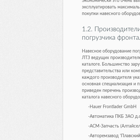
Экономически это очень вы
эксплуатировать максималь
покупки навесного оборудо
1.2. Производител
погрузчика фронта
Навесное оборудование пог
ЛТЗ ведущих производителе
каталоге. Большинство зар
представительства или ком
каждого производителя указ
основная специализация и 
приведен перечень произво
каталога навесного оборуд
-Hauer Frontlader GmbH
-Автоматика ПКБ ЗАО д.о
-АСМ-Запчасть (Алтайс
-Авторемзавод 'Плавски