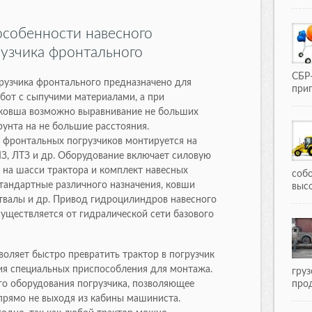
 особенности навесного
узчика фронтального
СБР
рузчика фронтального предназначено для
приг
бот с сыпучими материалами, а при
 ковша возможно выравнивание не больших
унта на не большие расстояния.
 фронтальных погрузчиков монтируется на
, ЛТЗ и др. Оборудование включает силовую
 на шасси трактора и комплект навесных
соб
стандартные различного назначения, ковши
выс
твалы и др. Привод гидроцилиндров навесного
уществляется от гидралической сети базового
воляет быстро превратить трактор в погрузчик
я специальных приспособления для монтажа.
груз
о оборудования погрузчика, позволяющее
прод
 прямо не выходя из кабины машиниста.