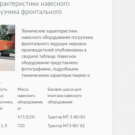
арактеристики навесного
узчика фронтального
Технические характеристики
навесного оборудования погрузчика
фронтального ведущих мировых
производителей опубликованы в
сводной таблице. Навесное
оборудование представлено
фотографиями, подробными
техническими характеристиками и
.
ость
Масса
Базовое шасси для
ша
навесного
монтажа навесного
узчика,
оборудования,
оборудования
.м
кг
473 (529)
Трактор МТ 3-80/82
 1, 0
720
Трактор МТЗ-80/ 82