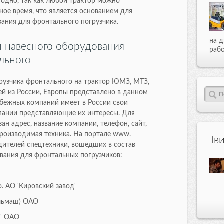
годно, так как любой трактор можно
ное время, что является основанием для
вания для фронтального погрузчика.
на д
и навесного оборудования
рабо
льного
рузчика фронтального на трактор ЮМЗ, МТЗ,
й из России, Европы представлено в данном
убежных компаний имеет в России свои
пании представляющие их интересы. Для
ан адрес, название компании, телефон, сайт,
производимая техника. На портале www.
Тв
дителей спецтехники, вошедших в состав
ования для фронтальных погрузчиков:
. АО 'Кировский завод'
ельмаш) ОАО
й' ОАО