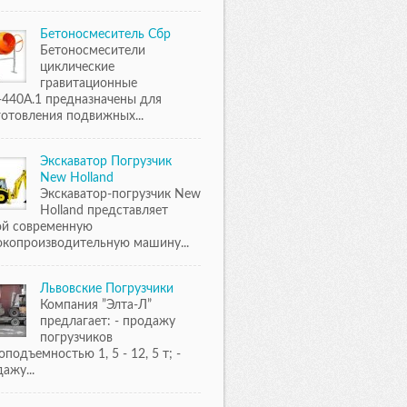
Бетоносмеситель Сбр
Бетоносмесители
циклические
гравитационные
-440А.1 предназначены для
отовления подвижных...
Экскаватор Погрузчик
New Holland
Экскаватор-погрузчик New
Holland представляет
ой современную
окопроизводительную машину...
Львовские Погрузчики
Компания ”Элта-Л”
предлагает: - продажу
погрузчиков
оподъемностью 1, 5 - 12, 5 т; -
ажу...