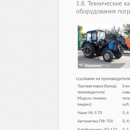
1.8. Технические х
оборудования погр
ссылками на производителя
Торговая марка (бренд)
Емк
производителя/
ков
Модель техники
погр
(индекс)
куб
Hauer HL-S 70
0, 6
Автоматика ПФ-700
0, 4;
Алгайсельмаш ДЗ-133
0, 5